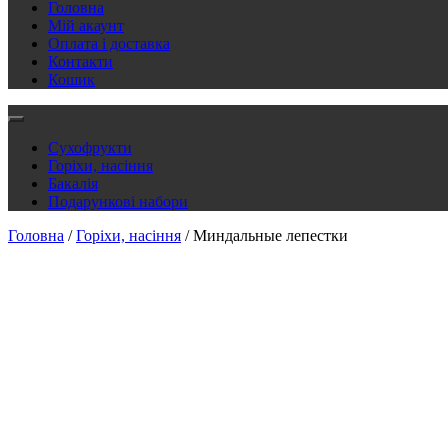
Головна
Мій акаунт
Оплата і доставка
Контакти
Кошик
Сухофрукти
Горіхи, насіння
Бакалія
Подарункові набори
Головна
/
Горіхи, насіння
/ Миндальные лепестки