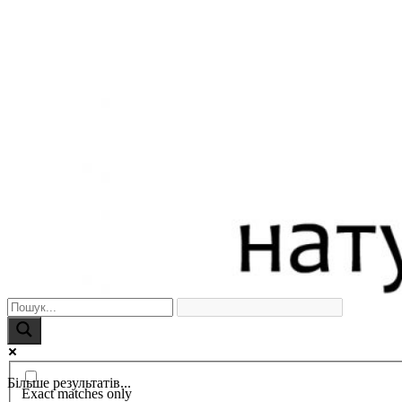
Більше результатів...
Exact matches only