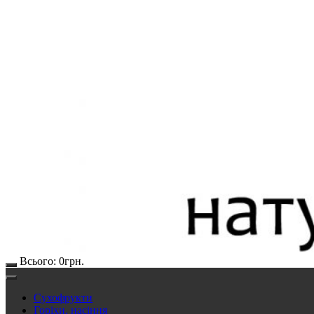
Всього:
0
грн.
Сухофрукти
Горіхи, насіння