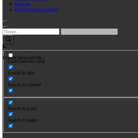
Бакалія
Подарункові набори
Більше результатів...
Exact matches only
Search in title
Search in content
Search in posts
Search in pages