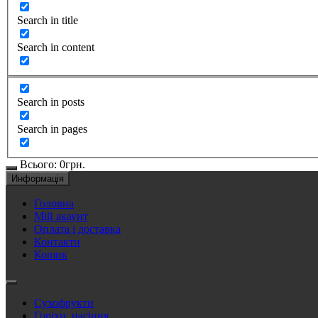
Search in title
Search in content
Search in posts
Search in pages
Всього:
0
грн.
Информація
Головна
Мій акаунт
Оплата і доставка
Контакти
Кошик
Сухофрукти
Горіхи, насіння