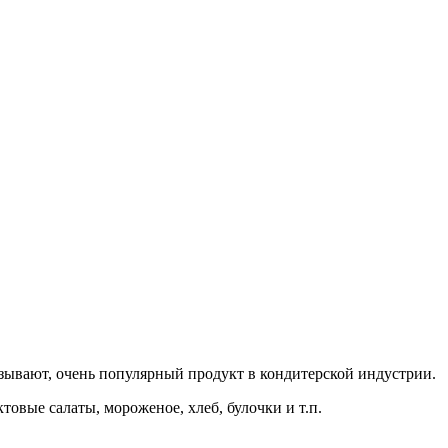
зывают, очень популярный продукт в кондитерской индустрии.
овые салаты, мороженое, хлеб, булочки и т.п.