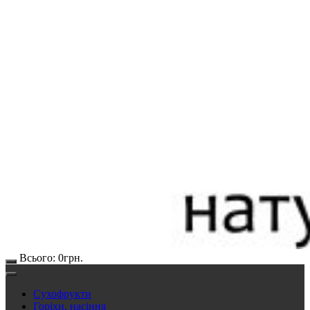
Всього:
0
грн.
Сухофрукти
Горіхи, насіння