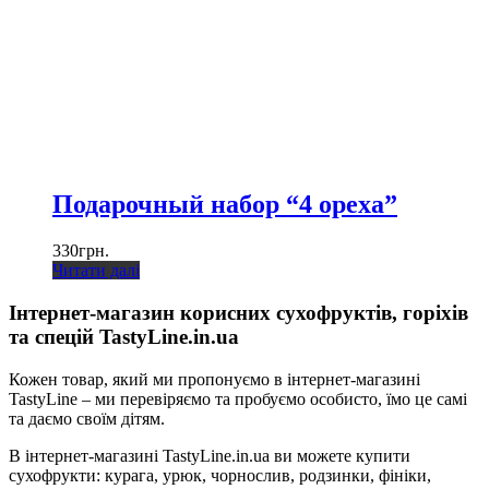
Подарочный набор “4 ореха”
330
грн.
Читати далі
Інтернет-магазин корисних сухофруктів, горіхів
та спецій TastyLine.in.ua
Кожен товар, який ми пропонуємо в інтернет-магазині
TastyLine – ми перевіряємо та пробуємо особисто, їмо це самі
та даємо своїм дітям.
В інтернет-магазині TastyLine.in.ua ви можете купити
сухофрукти: курага, урюк, чорнослив, родзинки, фініки,