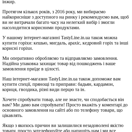
інжир.
Протягом кількох років, з 2016 року, ми вибираємо
найкорисніше з доступного на ринку і рекомендуємо вам, щоб
ви не витрачали багато часу на нелегкий вибір і змогли
насолодитися корисними продуктами.
У нашому інтернет-магазині TastyLine.in.ua також можна
купити горіхи: кешью, мигдаль, арахіс, кедровий горіх та інші
корисні горіхи.
Ми оперативно обробляємо та відправляємо замовлення.
Надійна упаковка захищає товар від пошкоджень і ваше
замовлення приїде в цілості.
Наш інтернет-магазин TastyLine.in.ua також допоможе вам
купити спеції, прянощі та приправи: бадьян, кардамон,
кориця, гвоздика, різні види перцю та ін.
Хочете спробувати товар, але не знаєте, чи сподобається він
вам? Ми дамо вам спробувати! Просто вкажіть у коментарі до
основного замовлення на сайті або по телефону товари, що
цікавлять.
Якщо з якихось причин ви залишилися незадоволені якістю
товару, просто зателефонуйте або напишіть нам і ми все