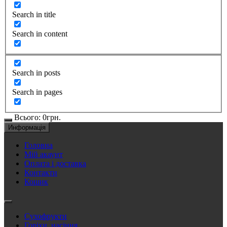
Search in title
Search in content
Search in posts
Search in pages
Всього:
0
грн.
Информація
Головна
Мій акаунт
Оплата і доставка
Контакти
Кошик
Сухофрукти
Горіхи, насіння