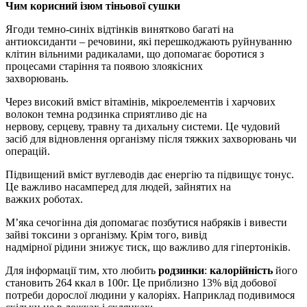
Чим корисний ізюм тіньової сушки
Ягоди темно-синіх відтінків винятково багаті на
антиоксиданти – речовини, які перешкоджають руйнуванню
клітин вільними радикалами, що допомагає боротися з
процесами старіння та появою злоякісних
захворювань.
Через високий вміст вітамінів, мікроелементів і харчових
волокон темна родзинка сприятливо діє на
нервову, серцеву, травну та дихальну системи. Це чудовий
засіб для відновлення організму після тяжких захворювань чи
операцій.
Підвищений вміст вуглеводів дає енергію та підвищує тонус.
Це важливо насамперед для людей, зайнятих на
важких роботах.
М’яка сечогінна дія допомагає позбутися набряків і вивести
зайві токсини з організму. Крім того, вивід
надмірної рідини знижує тиск, що важливо для гіпертоніків.
Для інформації тим, хто любить
родзинки
:
калорійність
його
становить 264 ккал в 100г. Це приблизно 13% від добової
потреби дорослої людини у калоріях. Наприклад подивимося