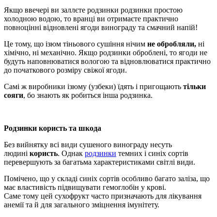
Якщо ввечері ви заллєте родзинки родзинки простою
холодною водою, то вранці ви отримаєте практично
повноцінні відновлені ягоди винограду та смачний напій!
Це тому, що ізюм тіньового сушіння нічим
не обробляли,
ні
хімічно, ні механічно. Якщо родзинки оброблені, то ягоди не
будуть наповнюватися вологою та відновлюватися практично
до початкового розміру свіжої ягоди.
Самі ж виробники ізюму (узбеки) їдять і пригощають
тільки
сояги
, бо знають як робиться інша родзинка.
Родзинки користь та шкода
Без вийнятку всі види сушеного винограду несуть
людині
користь
. Однак
родзинки
темних і синіх сортів
перевершують за багатьма характеристиками світлі види.
Помічено, що у складі синіх сортів особливо багато заліза, що
має властивість підвищувати гемоглобін у крові.
Саме тому цей сухофрукт часто призначають для лікування
анемії та й для загального зміцнення імунітету.