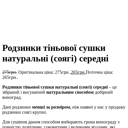
Родзинки тіньової сушки
натуральні (соягі) середні
275
грн.
Оригінальна ціна: 275грн..
265
грн.
Поточна ціна:
265грн..
Родзинки тіньової сушки натуральні (соягі) середні
– це
зібраний і висушений
натуральним способом
добірний
виноград.
Дані родзинки
менші за розміром,
ніж наявні у нас у продажу
родзинки соягі крупні.
Для сушіння даним способом вибирають грона винограду з
повністю дозрілими, соковитими і великими ягодами, які