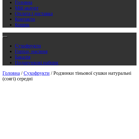
Головна
Мій акаунт
Оплата і доставка
Контакти
Кошик
Сухофрукти
Горіхи, насіння
Бакалія
Подарункові набори
Головна
/
Сухофрукти
/ Родзинки тіньової сушки натуральні
(соягі) середні