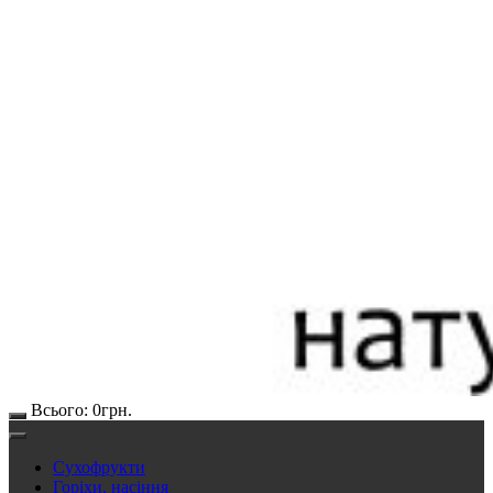
Всього:
0
грн.
Сухофрукти
Горіхи, насіння