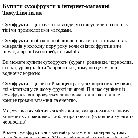
Купити сухофрукти в інтернет-магазині
TastyLine.in.ua
Сухофрукти – це фрукти та ягоди, які висушили на сонці, у
тіні чи промисловими методами.
Сухофрукти необхідні, щоб поповнювати запас вітамінів та
мінералів у холодну пору року, коли свіжих фруктів вже
немає, а організм потребує вітамінів.
Ви можете купити сухофрукти (курага, родзинки, чорнослив,
фініки, урюк) та їсти їх просто так, тому що це смачно і
водночас корисно.
Сухофрукти – це чистий концентрат усих корисних речовин,
які містяться у свіжому фрукті чи ягоді. Під час сушіння із
сухофрукта випаровується лише вода, залишаючи лише
концентровані вітаміни та енергію.
У сухофруктах міститься клітковина, яка допомагає нашому
кишечнику правильно і добре працювати (особливо курага та
чорнослив).
Кожен сухофрукт має свій набір вітамінів і мінералів, тому
потрібно вживати якнайбільше різновидів сухофруктів, щоб