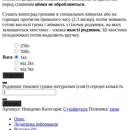
перед сушінням
нічим не обробляються.
Сушать виноград гронами в спеціальних кімнатах або на
горищах протягом тривалого часу (2-3 місяці), потім знімають
готові висохлі грона і знімають з гілочок родзинки, на яких
залишаються хвостики – ознака
якості родзинок
. Ці хвостики
(плодоніжки) потім видаляють вручну.
250г.
500г.
Вага
1кг.
від 2кг.
від 5кг.
Очистити
Родзинки тіньової сушки натуральні (соягі) середні кількість
В кошик
Артикул:
Невідомо
Категорія:
Сухофрукти
Позначка:
ізюм
Опис
Додаткова інформація
Відгуки (0)