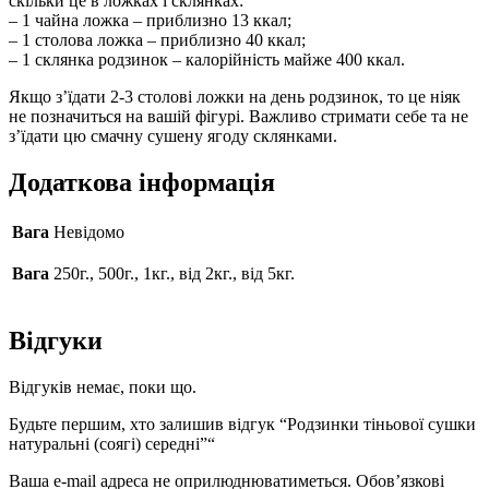
скільки це в ложках і склянках:
– 1 чайна ложка – приблизно 13 ккал;
– 1 столова ложка – приблизно 40 ккал;
– 1 склянка родзинок – калорійність майже 400 ккал.
Якщо з’їдати 2-3 столові ложки на день родзинок, то це ніяк
не позначиться на вашій фігурі. Важливо стримати себе та не
з’їдати цю смачну сушену ягоду склянками.
Додаткова інформація
Вага
Невідомо
Вага
250г., 500г., 1кг., від 2кг., від 5кг.
Відгуки
Відгуків немає, поки що.
Будьте першим, хто залишив відгук “Родзинки тіньової сушки
натуральні (соягі) середні”“
Ваша e-mail адреса не оприлюднюватиметься.
Обов’язкові