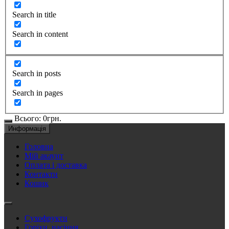
Search in title
Search in content
Search in posts
Search in pages
Всього:
0
грн.
Информація
Головна
Мій акаунт
Оплата і доставка
Контакти
Кошик
Сухофрукти
Горіхи, насіння