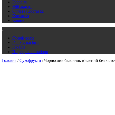
Головна
Мій акаунт
Оплата і доставка
Контакти
Кошик
Сухофрукти
Горіхи, насіння
Бакалія
Подарункові набори
Головна
/
Сухофрукти
/ Чорнослив балончик в’ялений без кісто