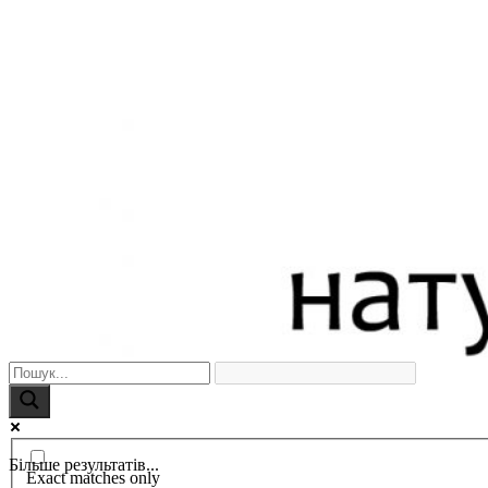
Більше результатів...
Exact matches only