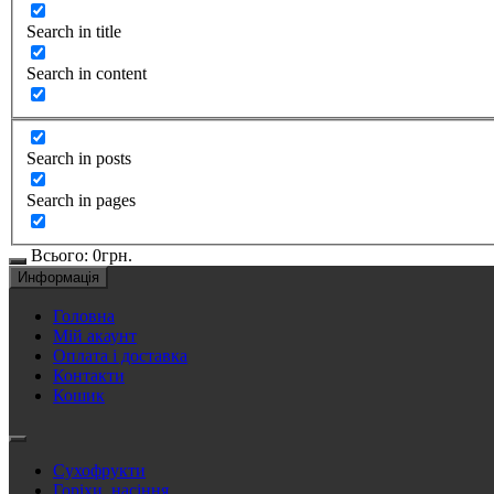
Search in title
Search in content
Search in posts
Search in pages
Всього:
0
грн.
Информація
Головна
Мій акаунт
Оплата і доставка
Контакти
Кошик
Сухофрукти
Горіхи, насіння