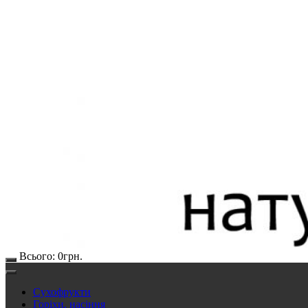
Всього:
0
грн.
Сухофрукти
Горіхи, насіння