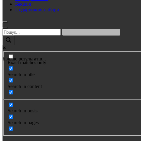
Бакалія
Подарункові набори
Більше результатів...
Exact matches only
Search in title
Search in content
Search in posts
Search in pages