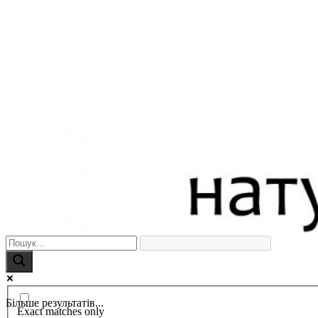
Більше результатів...
Exact matches only