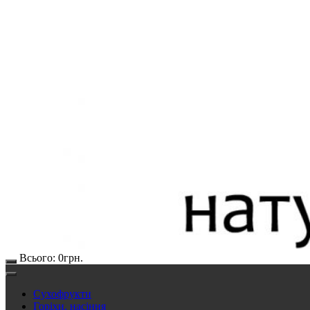
Всього:
0
грн.
Сухофрукти
Горіхи, насіння