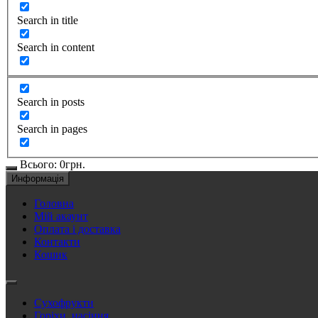
Search in title
Search in content
Search in posts
Search in pages
Всього:
0
грн.
Информація
Головна
Мій акаунт
Оплата і доставка
Контакти
Кошик
Сухофрукти
Горіхи, насіння