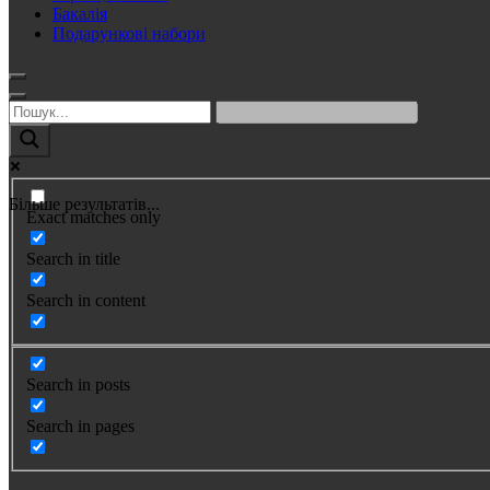
Бакалія
Подарункові набори
Більше результатів...
Exact matches only
Search in title
Search in content
Search in posts
Search in pages