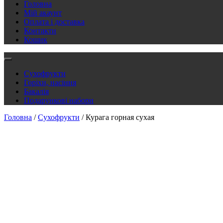
Головна
Мій акаунт
Оплата і доставка
Контакти
Кошик
Сухофрукти
Горіхи, насіння
Бакалія
Подарункові набори
Головна
/
Сухофрукти
/ Курага горная сухая