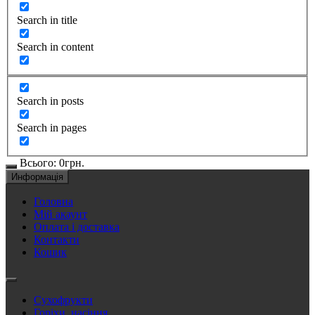
Search in title
Search in content
Search in posts
Search in pages
Всього:
0
грн.
Информація
Головна
Мій акаунт
Оплата і доставка
Контакти
Кошик
Сухофрукти
Горіхи, насіння