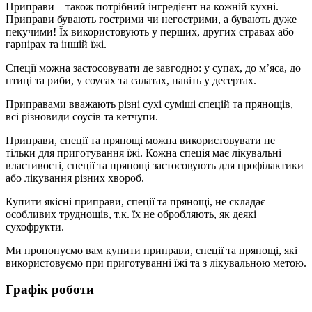
Приправи – також потрібний інгредієнт на кожній кухні.
Приправи бувають гострими чи негострими, а бувають дуже
пекучими! Їх використовують у перших, других стравах або
гарнірах та іншій їжі.
Спеції можна застосовувати де завгодно: у супах, до м’яса, до
птиці та риби, у соусах та салатах, навіть у десертах.
Приправами вважають різні сухі суміші спецій та прянощів,
всі різновиди соусів та кетчупи.
Приправи, спеції та прянощі можна використовувати не
тільки для приготування їжі. Кожна спеція має лікувальні
властивості, спеції та прянощі застосовують для профілактики
або лікування різних хвороб.
Купити якісні приправи, спеції та прянощі, не складає
особливих труднощів, т.к. їх не обробляють, як деякі
сухофрукти.
Ми пропонуємо вам купити приправи, спеції та прянощі, які
використовуємо при приготуванні їжі та з лікувальною метою.
Графік роботи