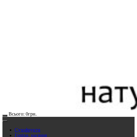
Всього:
0
грн.
Сухофрукти
Горіхи, насіння