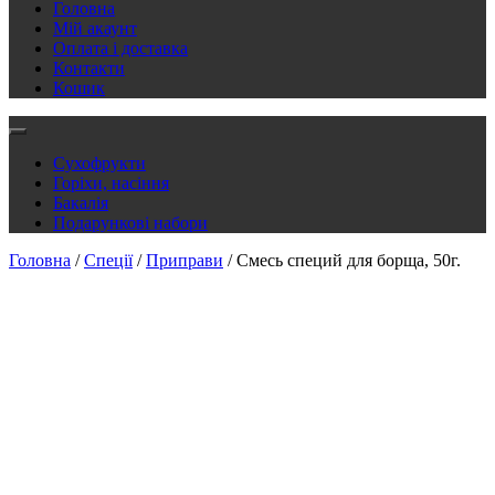
Головна
Мій акаунт
Оплата і доставка
Контакти
Кошик
Сухофрукти
Горіхи, насіння
Бакалія
Подарункові набори
Головна
/
Спеції
/
Приправи
/ Смесь специй для борща, 50г.