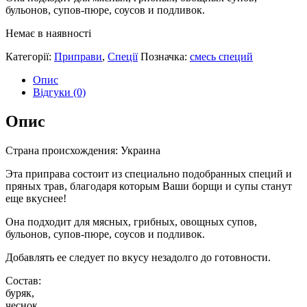
бульонов, супов-пюре, соусов и подливок.
Немає в наявності
Категорії:
Приправи
,
Спеції
Позначка:
смесь специй
Опис
Відгуки (0)
Опис
Страна происхождения: Украина
Эта приправа состоит из специально подобранных специй и
пряных трав, благодаря которым Ваши борщи и супы станут
еще вкуснее!
Она подходит для мясных, грибных, овощных супов,
бульонов, супов-пюре, соусов и подливок.
Добавлять ее следует по вкусу незадолго до готовности.
Состав:
буряк,
чеснок,