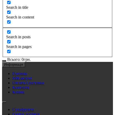
Search in title
Search in content
Search in posts
Search in pages
Всього:
0
грн.
Информація
Головна
Мій акаунт
Оплата і доставка
Контакти
Кошик
Сухофрукти
Горіхи, насіння