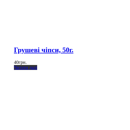
Грушеві чіпси, 50г.
40
грн.
Читати далі