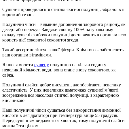
Сушіння проводилось зі стиглої якісної полуниці, зібраної в її
короткий сезон.
Полуничні чіпси – відмінне доповнення здорового раціону, як
десерт або перекус. Завдяки своєму 100% натуральному
складу сушені скибочки полуниці доставляють в організм всю
користь цієї соковитої соковитої ягоди.
Такий десерт не зіпсує вашої фігури. Крім того – забезпечить
ваш організм вітамінами.
Якщо замочити
сушену
полуницю на кілька годин у
невеликій кількості води, вона стане знову соковитою, як
свіжа.
Полуничні слайси добре висушені, але зберігають невелику
еластичність. У цих невеликих шматочках сушеної м’якоті,
зосереджена вся насолода стиглої полуниці, з характерною
кислинкою.
Наші полуничні чіпси сушаться без використання лимонної
кислоти в дегідрататорі при температурі вище 55 градусів.
Перед сушінням видаляється хвостик, тому полуничні слайси
можна їсти цілком.