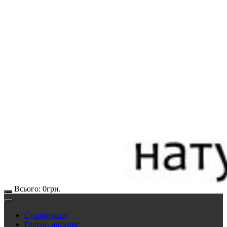
Всього:
0
грн.
Сухофрукти
Горіхи, насіння