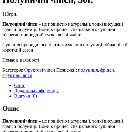
110
грн.
Полуничні чіпси
– це повністю натуральні, тонкі висушені
слайси полуниці. Вони в процесі спеціального сушіння
зберегли природний смак і всі вітаміни.
Сушіння проводилось зі стиглої якісної полуниці, зібраної в її
короткий сезон.
Немає в наявності
Категорія:
Фруктові чіпси
Позначки:
полуниця
,
фріпси
,
фруктові чіпси
Опис
Додаткова інформація
Відгуки (0)
Опис
Полуничні чіпси
– це повністю натуральні, тонкі висушені
слайси полуниці. Вони в процесі спеціального сушіння
зберегли природний смак і всі вітаміни.