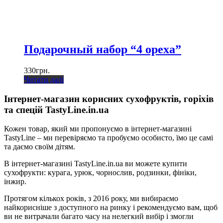
Подарочный набор “4 ореха”
330
грн.
Читати далі
Інтернет-магазин корисних сухофруктів, горіхів
та спецій TastyLine.in.ua
Кожен товар, який ми пропонуємо в інтернет-магазині
TastyLine – ми перевіряємо та пробуємо особисто, їмо це самі
та даємо своїм дітям.
В інтернет-магазині TastyLine.in.ua ви можете купити
сухофрукти: курага, урюк, чорнослив, родзинки, фініки,
інжир.
Протягом кількох років, з 2016 року, ми вибираємо
найкорисніше з доступного на ринку і рекомендуємо вам, щоб
ви не витрачали багато часу на нелегкий вибір і змогли