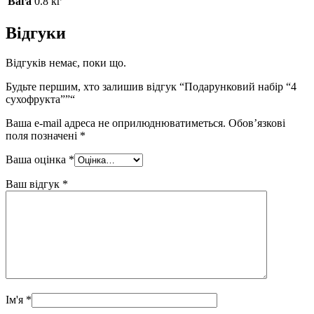
Вага
0.8 кг
Відгуки
Відгуків немає, поки що.
Будьте першим, хто залишив відгук “Подарунковий набір “4
сухофрукта””“
Ваша e-mail адреса не оприлюднюватиметься.
Обов’язкові
поля позначені
*
Ваша оцінка
*
Ваш відгук
*
Ім'я
*