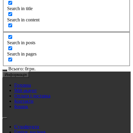
Search in title
Search in content
Search in posts
Search in pages
Всього:
0
грн.
Информація
Головна
Мій акаунт
Оплата і доставка
Контакти
Кошик
Сухофрукти
Горіхи, насіння