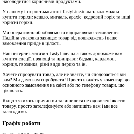
насолодитися корисними продуктами.
У нашому інтернет-магазині TastyLine.in.ua також можна
купити горіхи: кешью, мигдаль, арахіс, кедровий горіх та інші
корисні горіхи.
Ми оперативно обробляємо та відправляємо замовлення.
Надійна упаковка захищає товар від пошкоджень і ваше
замовлення приїде в цілості.
Наш інтернет-магазин TastyLine.in.ua також допоможе вам
купити спеції, прянощі та приправи: бадьян, кардамон,
кориця, гвоздика, різні види перцю та ін.
Хочете спробувати товар, але не знаєте, чи сподобається він
вам? Ми дамо вам спробувати! Просто вкажіть у коментарі до
основного замовлення на сайті або по телефону товари, що
цікавлять.
Якщо з якихось причин ви залишилися незадоволені якістю
товару, просто зателефонуйте або напишіть нам і ми все
залагодимо.
Графік роботи