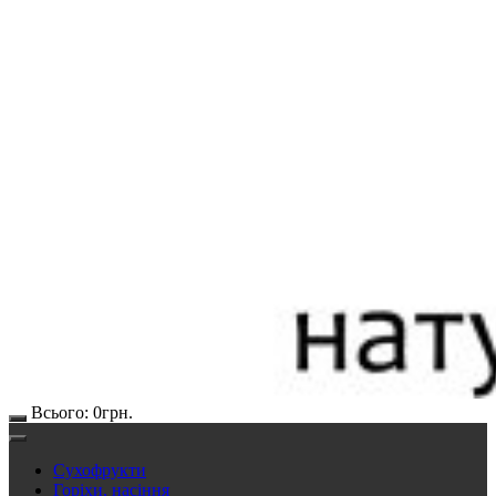
Всього:
0
грн.
Сухофрукти
Горіхи, насіння