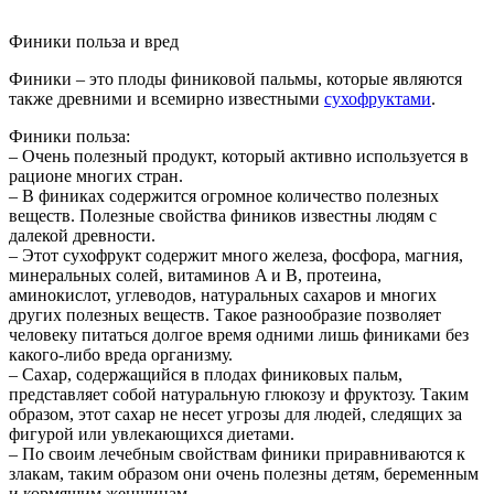
Финики польза и вред
Финики – это плоды финиковой пальмы, которые являются
также древними и всемирно известными
сухофруктами
.
Финики польза:
– Очень полезный продукт, который активно используется в
рационе многих стран.
– В финиках содержится огромное количество полезных
веществ. Полезные свойства фиников известны людям с
далекой древности.
– Этот сухофрукт содержит много железа, фосфора, магния,
минеральных солей, витаминов A и B, протеина,
аминокислот, углеводов, натуральных сахаров и многих
других полезных веществ. Такое разнообразие позволяет
человеку питаться долгое время одними лишь финиками без
какого-либо вреда организму.
– Сахар, содержащийся в плодах финиковых пальм,
представляет собой натуральную глюкозу и фруктозу. Таким
образом, этот сахар не несет угрозы для людей, следящих за
фигурой или увлекающихся диетами.
– По своим лечебным свойствам финики приравниваются к
злакам, таким образом они очень полезны детям, беременным
и кормящим женщинам.