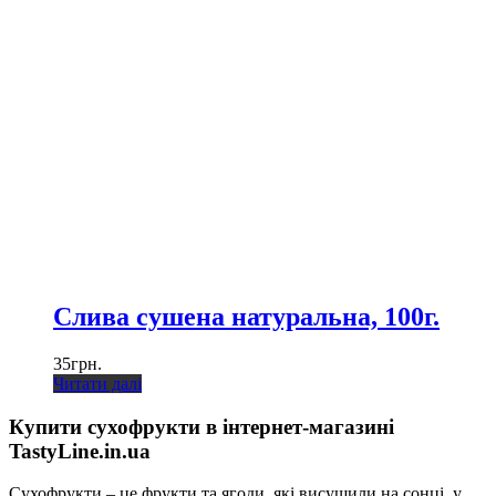
Слива сушена натуральна, 100г.
35
грн.
Читати далі
Купити сухофрукти в інтернет-магазині
TastyLine.in.ua
Сухофрукти – це фрукти та ягоди, які висушили на сонці, у