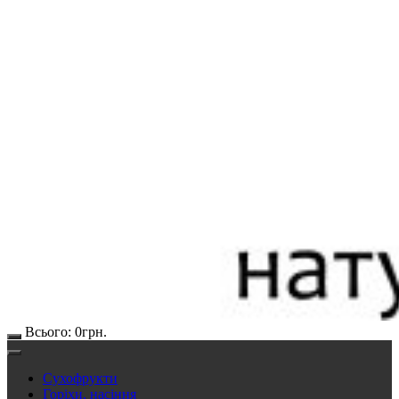
Всього:
0
грн.
Сухофрукти
Горіхи, насіння