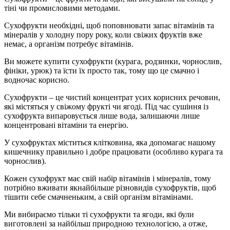
тіні чи промисловими методами.
Сухофрукти необхідні, щоб поповнювати запас вітамінів та
мінералів у холодну пору року, коли свіжих фруктів вже
немає, а організм потребує вітамінів.
Ви можете купити сухофрукти (курага, родзинки, чорнослив,
фініки, урюк) та їсти їх просто так, тому що це смачно і
водночас корисно.
Сухофрукти – це чистий концентрат усих корисних речовин,
які містяться у свіжому фрукті чи ягоді. Під час сушіння із
сухофрукта випаровується лише вода, залишаючи лише
концентровані вітаміни та енергію.
У сухофруктах міститься клітковина, яка допомагає нашому
кишечнику правильно і добре працювати (особливо курага та
чорнослив).
Кожен сухофрукт має свій набір вітамінів і мінералів, тому
потрібно вживати якнайбільше різновидів сухофруктів, щоб
тішити себе смачненьким, а свій організм вітамінами.
Ми вибираємо тільки ті сухофрукти та ягоди, які були
виготовлені за найбільш природною технологією, а отже,