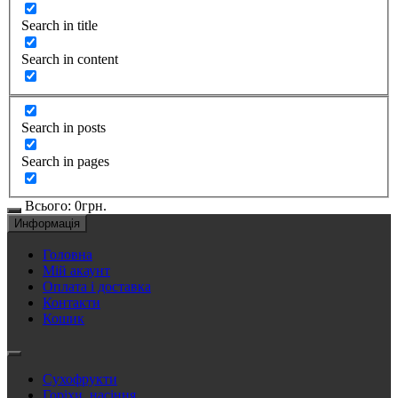
Search in title
Search in content
Search in posts
Search in pages
Всього:
0
грн.
Информація
Головна
Мій акаунт
Оплата і доставка
Контакти
Кошик
Сухофрукти
Горіхи, насіння