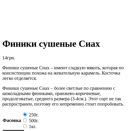
Финики сушеные Сиах
14
грн.
Финики сушеные Сиах – имеют сладкую мякоть, которая по
консистенции похожа на жевательную карамель. Косточка
легко отделяется.
Финики сушеные Сиах – более светлые по сравнению с
шоколадными финиками, оранжево-коричневые,
продолговатые, среднего размера (3-4см.). Этот сорт не так
распространен, поэтому его непременно стоит попробовать.
250г.
Фасовка
500г.
1кг.