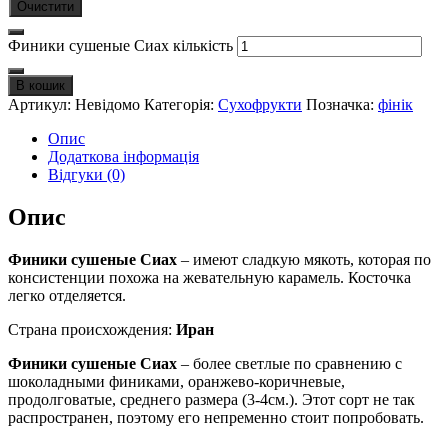
Очистити
Финики сушеные Сиах кількість
В кошик
Артикул:
Невідомо
Категорія:
Сухофрукти
Позначка:
фінік
Опис
Додаткова інформація
Відгуки (0)
Опис
Финики сушеные Сиах
– имеют сладкую мякоть, которая по
консистенции похожа на жевательную карамель. Косточка
легко отделяется.
Страна происхождения:
Иран
Финики сушеные Сиах
– более светлые по сравнению с
шоколадными финиками, оранжево-коричневые,
продолговатые, среднего размера (3-4см.). Этот сорт не так
распространен, поэтому его непременно стоит попробовать.