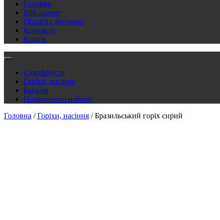
Головна
Мій акаунт
Оплата і доставка
Контакти
Кошик
Сухофрукти
Горіхи, насіння
Бакалія
Подарункові набори
Головна
/
Горіхи, насіння
/ Бразильський горіх сирий