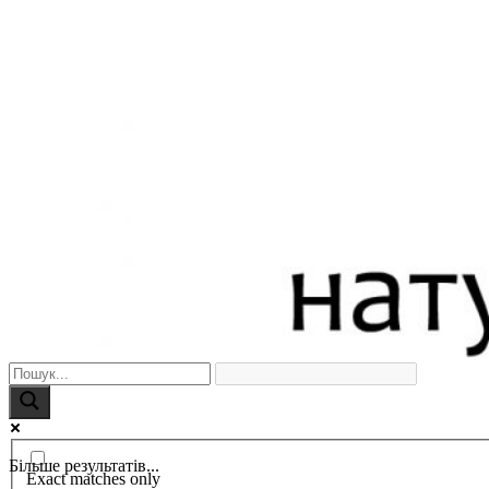
Більше результатів...
Exact matches only