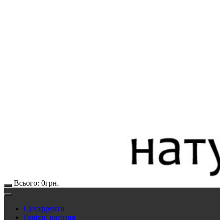
Всього:
0
грн.
Сухофрукти
Горіхи, насіння