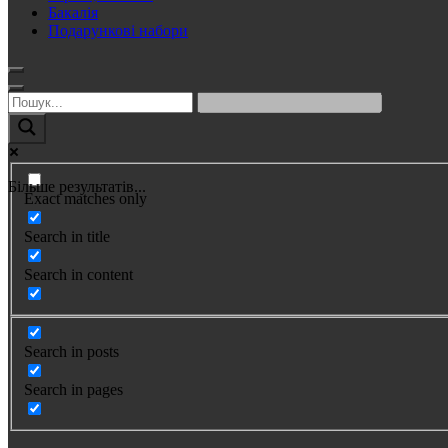
Бакалія
Подарункові набори
Більше результатів...
Exact matches only
Search in title
Search in content
Search in posts
Search in pages