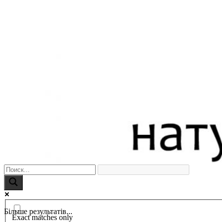
Більше результатів...
Exact matches only