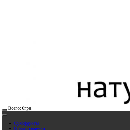
Всего:
0
грн.
Сухофрукты
Орехи, семечки