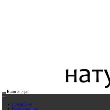
Всього:
0
грн.
Сухофрукти
Горіхи, насіння