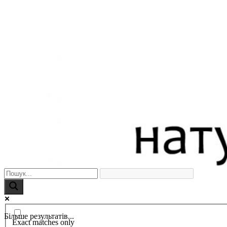
Більше результатів...
Exact matches only