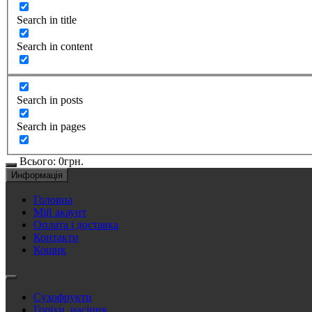
Search in title
Search in content
Search in posts
Search in pages
Всього:
0
грн.
Информація
Головна
Мій акаунт
Оплата і доставка
Контакти
Кошик
Сухофрукти
Горіхи, насіння