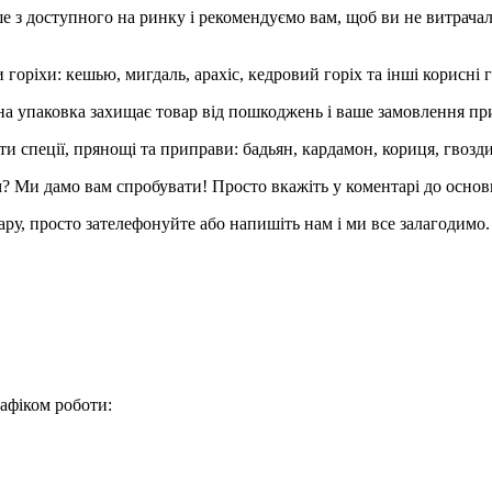
е з доступного на ринку і рекомендуємо вам, щоб ви не витрачал
горіхи: кешью, мигдаль, арахіс, кедровий горіх та інші корисні г
 упаковка захищає товар від пошкоджень і ваше замовлення приї
 спеції, прянощі та приправи: бадьян, кардамон, кориця, гвоздик
ам? Ми дамо вам спробувати! Просто вкажіть у коментарі до основ
ру, просто зателефонуйте або напишіть нам і ми все залагодимо.
афіком роботи: