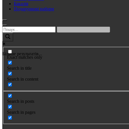
Бакалія
Подарункові набори
Більше результатів...
Exact matches only
Search in title
Search in content
Search in posts
Search in pages