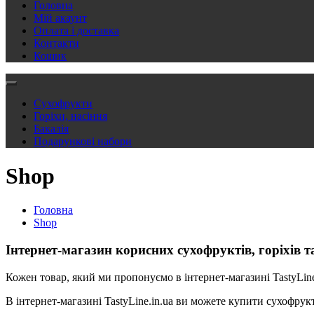
Головна
Мій акаунт
Оплата і доставка
Контакти
Кошик
Сухофрукти
Горіхи, насіння
Бакалія
Подарункові набори
Shop
Головна
Shop
Інтернет-магазин корисних сухофруктів, горіхів та
Кожен товар, який ми пропонуємо в інтернет-магазині TastyLine 
В інтернет-магазині TastyLine.in.ua ви можете купити сухофрукт