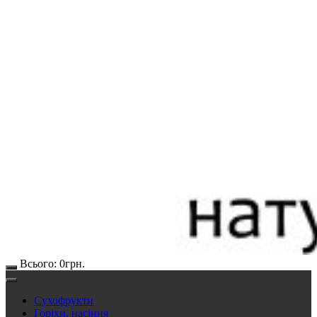
Всього:
0
грн.
Сухофрукти
Горіхи, насіння