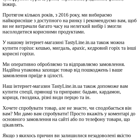
інжир.
Протягом кількох років, з 2016 року, ми вибираємо
найкорисніше з доступного на ринку і рекомендуємо вам, щоб
ви не витрачали багато часу на нелегкий вибір і змогли
насолодитися корисними продуктами.
У нашому інтернет-магазині TastyLine.in.ua також можна
купити горіхи: кешью, мигдаль, арахіс, кедровий горіх та інші
корисні горіхи.
Ми оперативно обробляємо та відправляємо замовлення.
Надійна упаковка захищає товар від пошкоджень і ваше
замовлення приїде в цілості.
Наш інтернет-магазин TastyLine.in.ua також допоможе вам
купити спеції, прянощі та приправи: бадьян, кардамон,
кориця, гвоздика, різні види перцю та ін.
Хочете спробувати товар, але не знаєте, чи сподобається він
вам? Ми дамо вам спробувати! Просто вкажіть у коментарі до
основного замовлення на сайті або по телефону товари, що
цікавлять.
Якщо з якихось причин ви залишилися незадоволені якістю