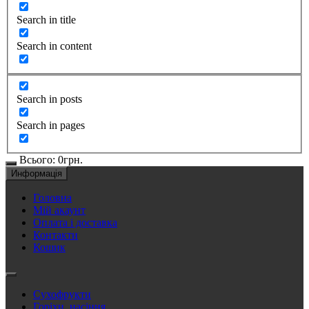
Search in title
Search in content
Search in posts
Search in pages
Всього:
0
грн.
Информація
Головна
Мій акаунт
Оплата і доставка
Контакти
Кошик
Сухофрукти
Горіхи, насіння