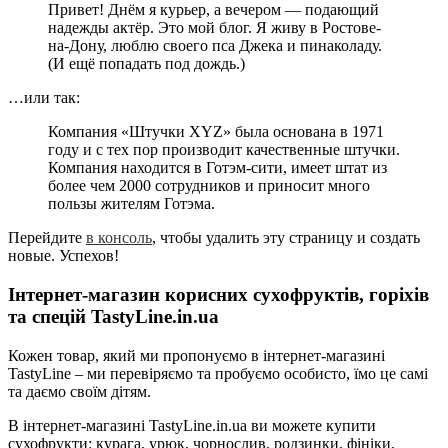
Привет! Днём я курьер, а вечером — подающий
надежды актёр. Это мой блог. Я живу в Ростове-
на-Дону, люблю своего пса Джека и пинаколаду.
(И ещё попадать под дождь.)
…или так:
Компания «Штучки XYZ» была основана в 1971
году и с тех пор производит качественные штучки.
Компания находится в Готэм-сити, имеет штат из
более чем 2000 сотрудников и приносит много
пользы жителям Готэма.
Перейдите
в консоль
, чтобы удалить эту страницу и создать
новые. Успехов!
Інтернет-магазин корисних сухофруктів, горіхів
та спецій TastyLine.in.ua
Кожен товар, який ми пропонуємо в інтернет-магазині
TastyLine – ми перевіряємо та пробуємо особисто, їмо це самі
та даємо своїм дітям.
В інтернет-магазині TastyLine.in.ua ви можете купити
сухофрукти: курага, урюк, чорнослив, родзинки, фініки,