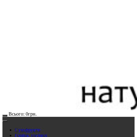
Всього:
0
грн.
Сухофрукти
Горіхи, насіння