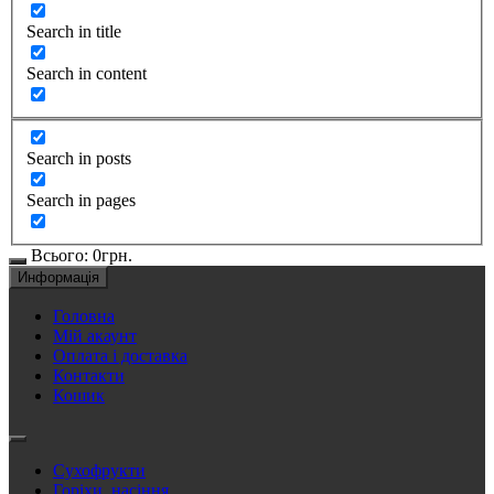
Search in title
Search in content
Search in posts
Search in pages
Всього:
0
грн.
Информація
Головна
Мій акаунт
Оплата і доставка
Контакти
Кошик
Сухофрукти
Горіхи, насіння