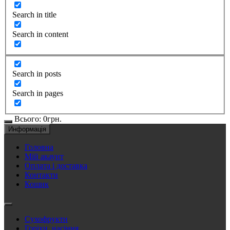
Search in title
Search in content
Search in posts
Search in pages
Всього:
0
грн.
Информація
Головна
Мій акаунт
Оплата і доставка
Контакти
Кошик
Сухофрукти
Горіхи, насіння