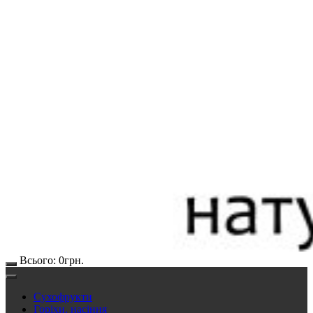
Всього:
0
грн.
Сухофрукти
Горіхи, насіння