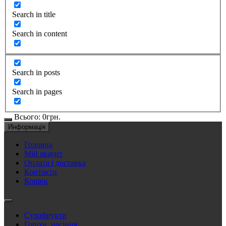
Search in title
Search in content
Search in posts
Search in pages
Всього:
0
грн.
Информація
Головна
Мій акаунт
Оплата і доставка
Контакти
Кошик
Сухофрукти
Горіхи, насіння