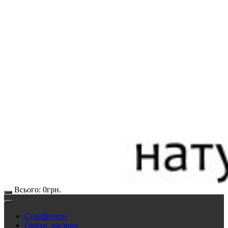
Всього:
0
грн.
Сухофрукти
Горіхи, насіння